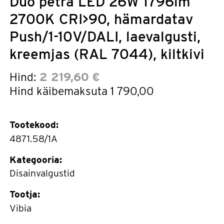
Duo petra LED 26W 1796lm
2700K CRI>90, hämardatav
Push/1-10V/DALI, laevalgusti,
kreemjas (RAL 7044), kiltkivi
Hind:
2 219,60 €
Hind käibemaksuta
1 790,00
Tootekood:
4871.58/1A
Kategooria:
Disainvalgustid
Tootja:
Vibia