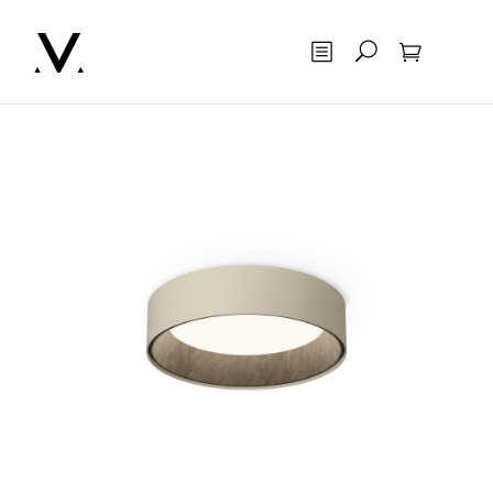
Otsing
Ostukorv