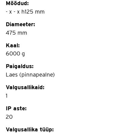
Mõõdud:
- x - x h125 mm
Diameeter:
475 mm
Kaal:
6000 g
Paigaldus:
Laes (pinnapealne)
Valgusallikaid:
1
IP aste:
20
Valgusallika tüüp: