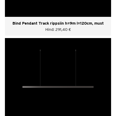
Bind Pendant Track rippsiin h=9m l=120cm, must
Hind:
291,40
€