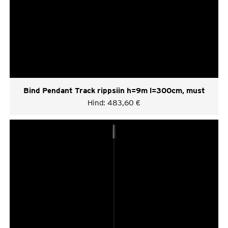
Bind Pendant Track rippsiin h=9m l=300cm, must
Hind:
483,60
€