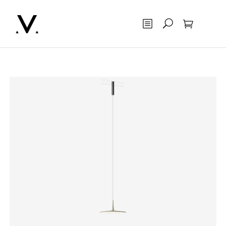
Otsing
Ostukorv