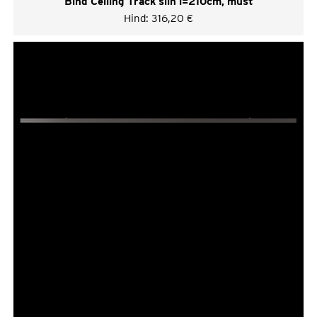
Bind Ceiling Track siin l=210cm, must
Hind:
316,20
€