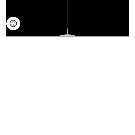
Bind Skan LED 9,3W 1041lm 2700K CRI>90,
hämardatav, siinivalgusti, siidhall, must kinnitus
Hind:
558,00
€