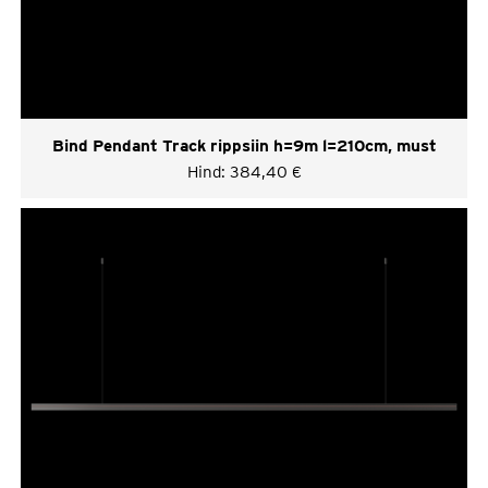
Bind Pendant Track rippsiin h=9m l=210cm, must
Hind:
384,40
€