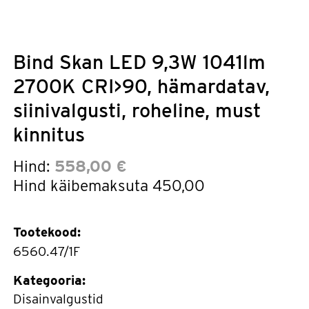
Bind Skan LED 9,3W 1041lm
2700K CRI>90, hämardatav,
siinivalgusti, roheline, must
kinnitus
Hind:
558,00 €
Hind käibemaksuta
450,00
Tootekood:
6560.47/1F
Kategooria:
Disainvalgustid