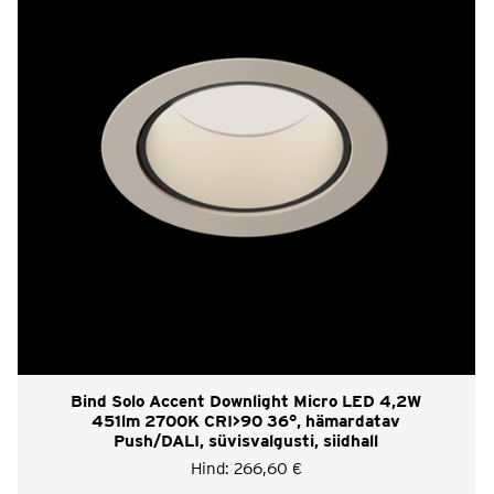
Bind Solo Accent Downlight Micro LED 4,2W
451lm 2700K CRI>90 36°, hämardatav
Push/DALI, süvisvalgusti, siidhall
Hind:
266,60
€