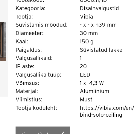
Kategooria:
Disainvalgustid
Tootja:
Vibia
Süvistamis mõõdud:
- x - x h39 mm
Diameeter:
30 mm
Kaal:
150 g
Paigaldus:
Süvistatud lakke
Valgusallikaid:
1
IP aste:
20
Valgusallika tüüp:
LED
Võimsus:
1 x 4,3 W
Materjal:
Alumiinium
Viimistlus:
Must
Tootja koduleht:
https://vibia.com/en/
bind-solo-ceiling