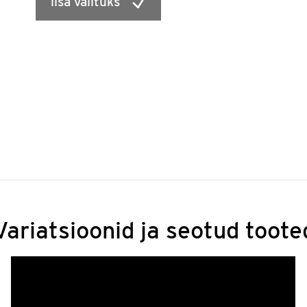
lisa valituks
Variatsioonid ja seotud toote