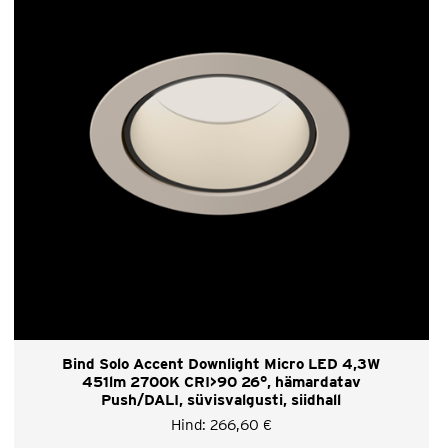
Bind Solo Accent Downlight Micro LED 4,3W
451lm 2700K CRI>90 26°, hämardatav
Push/DALI, süvisvalgusti, siidhall
Hind:
266,60
€