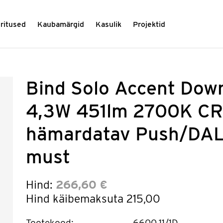
üritused
Kaubamärgid
Kasulik
Projektid
Bind Solo Accent Down
4,3W 451lm 2700K CR
hämardatav Push/DALI,
must
Hind:
266,60 €
Hind käibemaksuta
215,00
Tootekood:
6600.11/1D