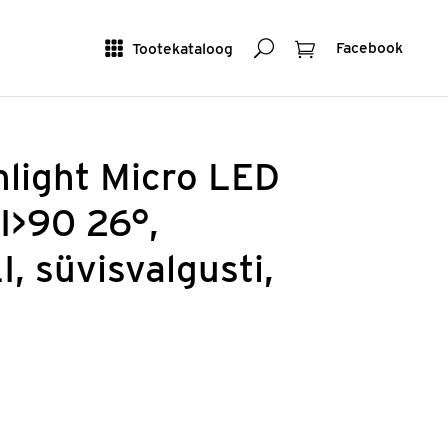
Otsing
Ostukorv
Tootekataloog
Facebook
light Micro LED
I>90 26°,
 süvisvalgusti,