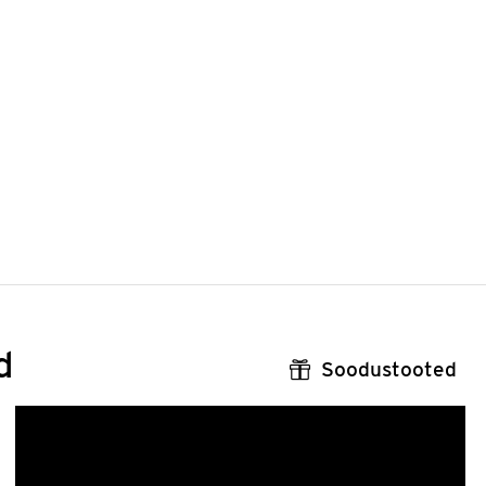
d
Soodustooted