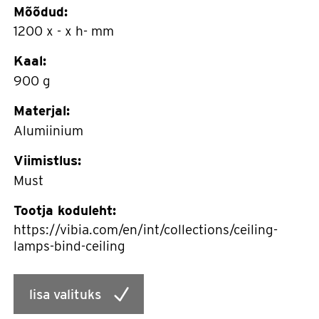
Mõõdud:
1200 x - x h- mm
Kaal:
900 g
Materjal:
Alumiinium
Viimistlus:
Must
Tootja koduleht:
https://vibia.com/en/int/collections/ceiling-
lamps-bind-ceiling
lisa valituks