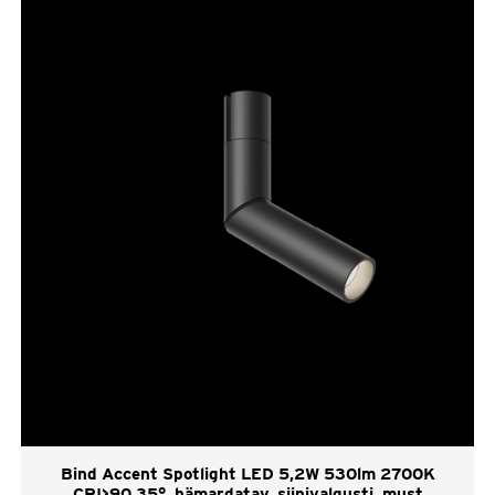
Bind Accent Spotlight LED 5,2W 530lm 2700K
CRI>90 35°, hämardatav, siinivalgusti, must