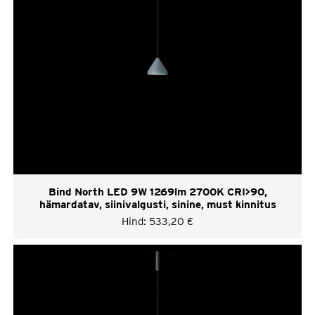
Bind North LED 9W 1269lm 2700K CRI>90,
hämardatav, siinivalgusti, sinine, must kinnitus
Hind:
533,20
€