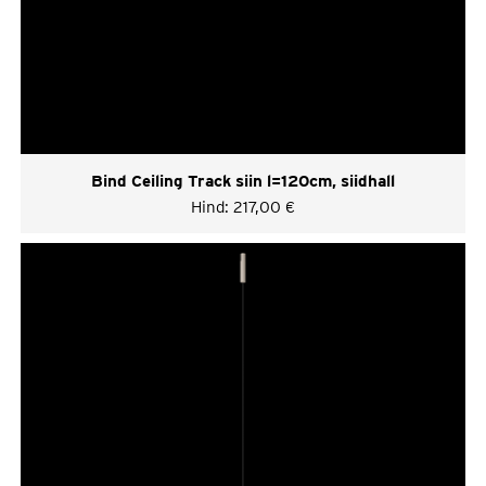
Bind Ceiling Track siin l=120cm, siidhall
Hind:
217,00
€