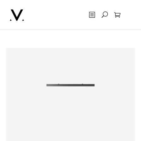
Otsing
Ostukorv