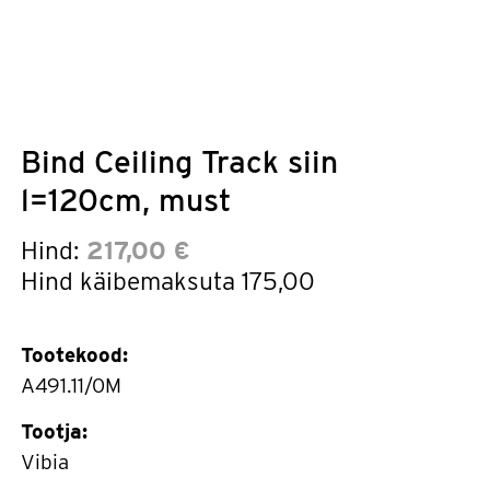
Bind Ceiling Track siin
l=120cm, must
Hind:
217,00 €
Hind käibemaksuta
175,00
Tootekood:
A491.11/0M
Tootja:
Vibia