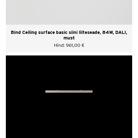
Bind Ceiling surface basic siini liiteseade, 84W, DALI,
must
Hind:
961,00
€