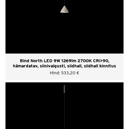
Bind North LED 9W 1269lm 2700K CRI>90,
hämardatav, siinivalgusti, siidhall, siidhall kinnitus
Hind:
533,20
€