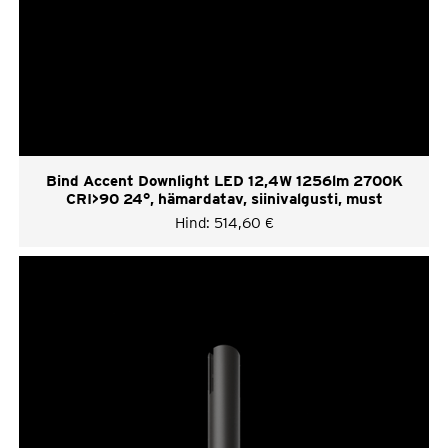
Bind Accent Downlight LED 12,4W 1256lm 2700K
CRI>90 24°, hämardatav, siinivalgusti, must
Hind:
514,60
€