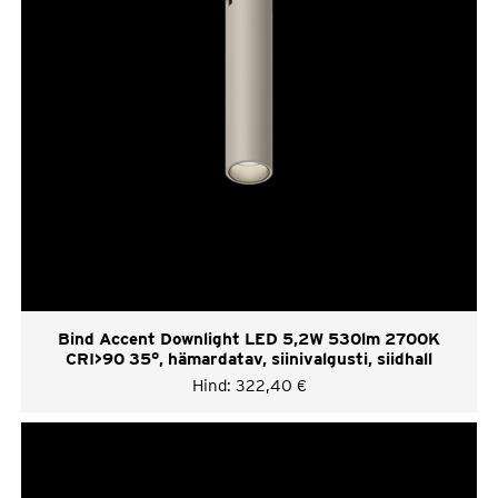
Bind Accent Downlight LED 5,2W 530lm 2700K
CRI>90 35°, hämardatav, siinivalgusti, siidhall
Hind:
322,40
€