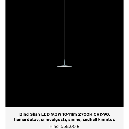
Bind Skan LED 9,3W 1041lm 2700K CRI>90,
hämardatav, siinivalgusti, sinine, siidhall kinnitus
Hind:
558,00
€