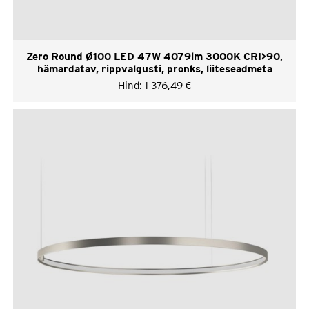
Zero Round Ø100 LED 47W 4079lm 3000K CRI>90,
hämardatav, rippvalgusti, pronks, liiteseadmeta
Hind:
1 376,49
€