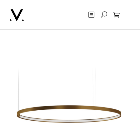
Otsing
Ostukorv