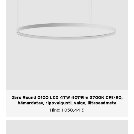
Zero Round Ø100 LED 47W 4079lm 2700K CRI>90,
hämardatav, rippvalgusti, valge, liiteseadmeta
Hind:
1 050,44
€