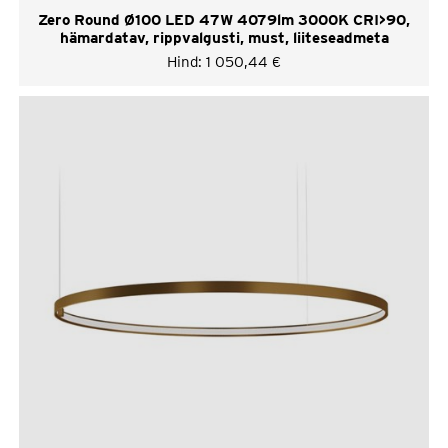
Zero Round Ø100 LED 47W 4079lm 3000K CRI>90,
hämardatav, rippvalgusti, must, liiteseadmeta
Hind:
1 050,44
€