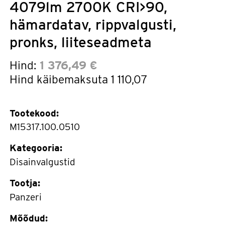
4079lm 2700K CRI>90,
hämardatav, rippvalgusti,
pronks, liiteseadmeta
Hind:
1 376,49 €
Hind käibemaksuta
1 110,07
Tootekood:
M15317.100.0510
Kategooria:
Disainvalgustid
Tootja:
Panzeri
Mõõdud: