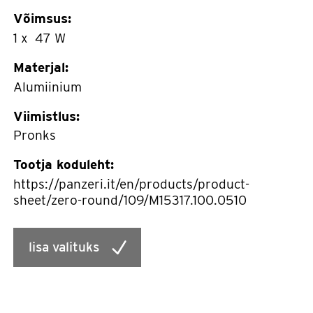
Võimsus:
1 x 47 W
Materjal:
Alumiinium
Viimistlus:
Pronks
Tootja koduleht:
https://panzeri.it/en/products/product-
sheet/zero-round/109/M15317.100.0510
lisa valituks