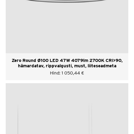
Zero Round Ø100 LED 47W 4079lm 2700K CRI>90,
hämardatav, rippvalgusti, must, liiteseadmeta
Hind:
1 050,44
€