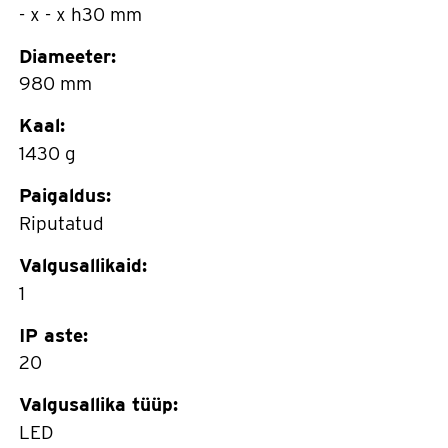
- x - x h30 mm
Diameeter:
980 mm
Kaal:
1430 g
Paigaldus:
Riputatud
Valgusallikaid:
1
IP aste:
20
Valgusallika tüüp:
LED