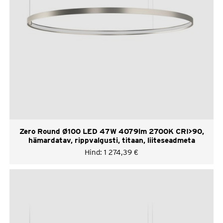
Zero Round Ø100 LED 47W 4079lm 2700K CRI>90,
hämardatav, rippvalgusti, titaan, liiteseadmeta
Hind:
1 274,39
€