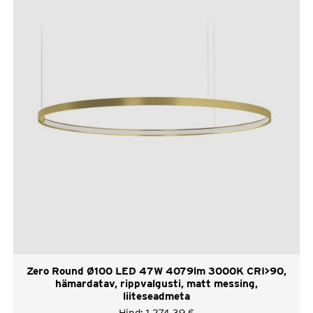
Zero Round Ø100 LED 47W 4079lm 3000K CRI>90,
hämardatav, rippvalgusti, matt messing,
liiteseadmeta
Hind:
1 274,39
€