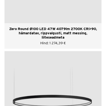
Zero Round Ø100 LED 47W 4079lm 2700K CRI>90,
hämardatav, rippvalgusti, matt messing,
liiteseadmeta
Hind:
1 274,39
€