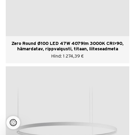
Zero Round Ø100 LED 47W 4079lm 3000K CRI>90,
hämardatav, rippvalgusti, titaan, liiteseadmeta
Hind:
1 274,39
€