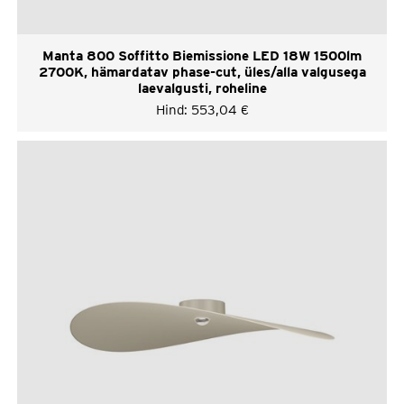
Manta 800 Soffitto Biemissione LED 18W 1500lm
2700K, hämardatav phase-cut, üles/alla valgusega
laevalgusti, roheline
Hind:
553,04
€