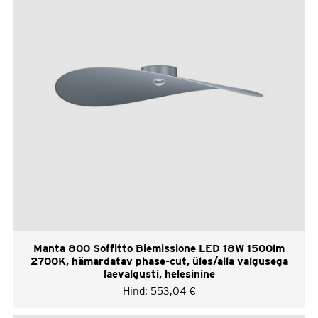
Manta 800 Soffitto Biemissione LED 18W 1500lm
2700K, hämardatav phase-cut, üles/alla valgusega
laevalgusti, helesinine
Hind:
553,04
€