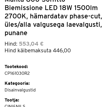
Biemissione LED 18W 1500lm
2700K, hämardatav phase-cut,
üles/alla valgusega laevalgusti,
punane
Hind:
553,04 €
Hind käibemaksuta
446,00
Tootekood:
CP161030R2
Kategooria:
Disainvalgustid
Tootja:
CINI&NILS