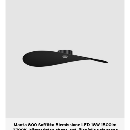
Manta 800 Soffitto Biemissione LED 18W 1500lm
2700K, hämardatav phase-cut, üles/alla valgusega