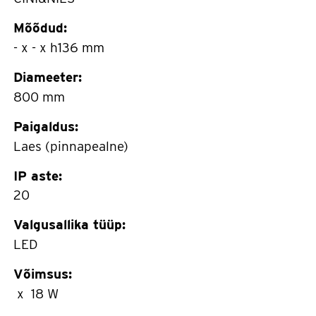
Mõõdud:
- x - x h136 mm
Diameeter:
800 mm
Paigaldus:
Laes (pinnapealne)
IP aste:
20
Valgusallika tüüp:
LED
Võimsus:
x 18 W