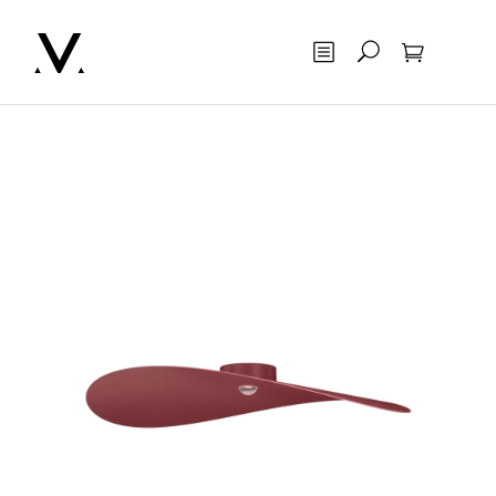
Otsing
Ostukorv