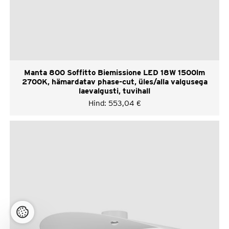
Manta 800 Soffitto Biemissione LED 18W 1500lm
2700K, hämardatav phase-cut, üles/alla valgusega
laevalgusti, tuvihall
Hind:
553,04
€