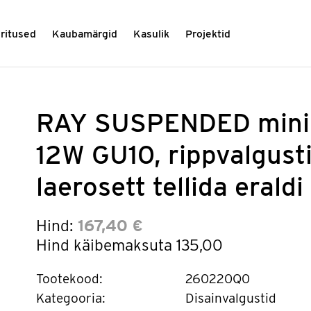
üritused
Kaubamärgid
Kasulik
Projektid
RAY SUSPENDED mini 
12W GU10, rippvalgusti
laerosett tellida eraldi
Hind:
167,40 €
Hind käibemaksuta
135,00
Tootekood:
260220Q0
Kategooria:
Disainvalgustid