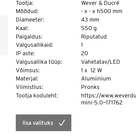
Tootja:
Wever & Ducré
Mõõdud:
- x - x h500 mm
Diameeter:
43 mm
Kaal:
550 g
Paigaldus:
Riputatud
Valgusallikaid:
1
IP aste:
20
Valgusallika tüüp:
Vahetatav/LED
Võimsus:
1 x 12 W
Materjal:
Alumiinium
Viimistlus:
Pronks
Tootja koduleht:
https://www.weverdu
mini-5.0~171762
lisa valituks