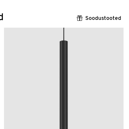
d
Soodustooted