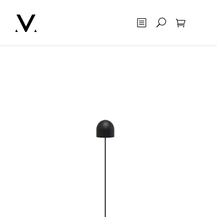
Otsing
Ostukorv