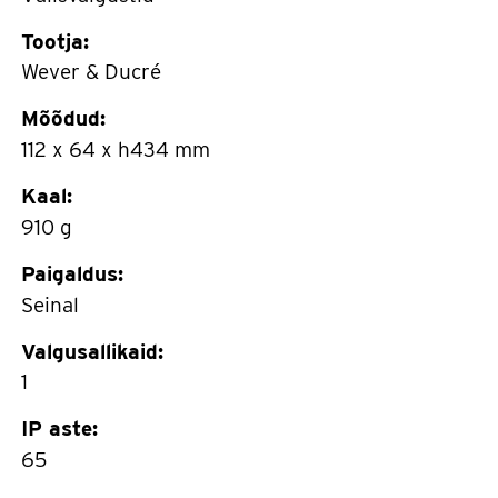
Tootja:
Wever & Ducré
Mõõdud:
112 x 64 x h434 mm
Kaal:
910 g
Paigaldus:
Seinal
Valgusallikaid:
1
IP aste:
65