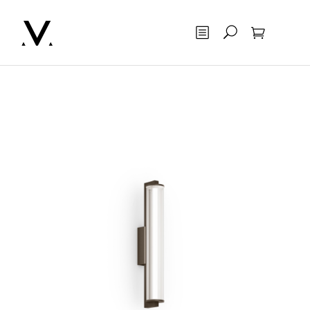
Otsing
Ostukorv