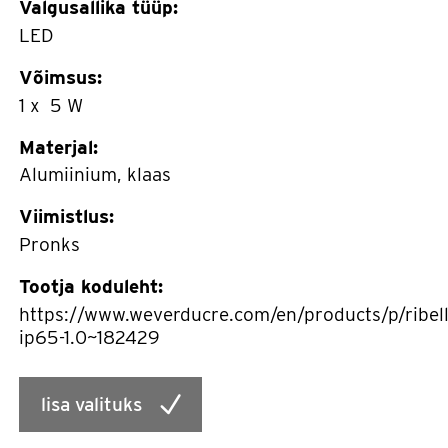
Valgusallika tüüp:
LED
Võimsus:
1 x 5 W
Materjal:
Alumiinium, klaas
Viimistlus:
Pronks
Tootja koduleht:
https://www.weverducre.com/en/products/p/ribell
ip65-1.0~182429
lisa valituks