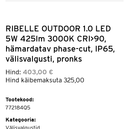
RIBELLE OUTDOOR 1.0 LED
5W 425lm 3000K CRI>90,
hämardatav phase-cut, IP65,
välisvalgusti, pronks
Hind:
403,00 €
Hind käibemaksuta
325,00
Tootekood:
772184Q5
Kategooria:
Välisvalgustid