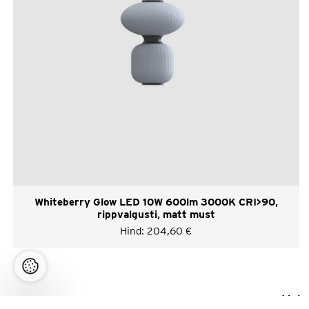
Whiteberry Glow LED 10W 600lm 3000K CRI>90,
rippvalgusti, matt must
Hind:
204,60
€
Meie 