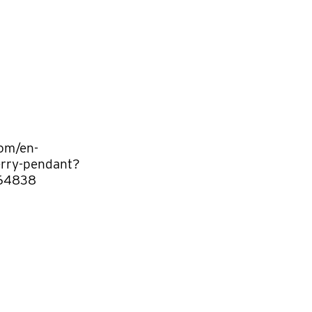
com/en-
erry-pendant?
64838