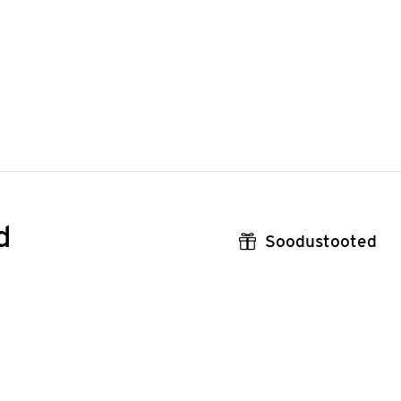
d
Soodustooted