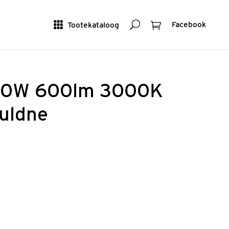
Otsing
Ostukorv
Tootekataloog
Facebook
 10W 600lm 3000K
kuldne