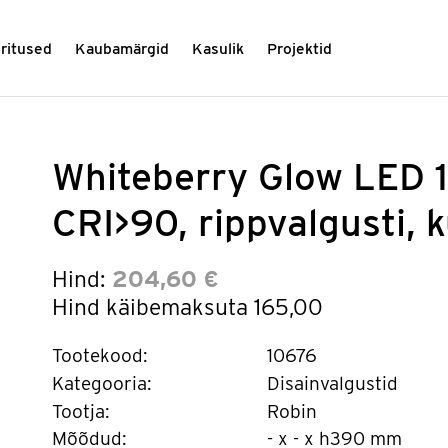
üritused
Kaubamärgid
Kasulik
Projektid
Whiteberry Glow LED
CRI>90, rippvalgusti, 
Hind:
204,60 €
Hind käibemaksuta
165,00
Tootekood:
10676
Kategooria:
Disainvalgustid
Tootja:
Robin
Mõõdud:
- x - x h390 mm