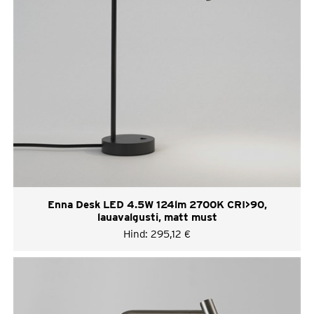
Enna Desk LED 4.5W 124lm 2700K CRI>90,
lauavalgusti, matt must
Hind:
295,12
€