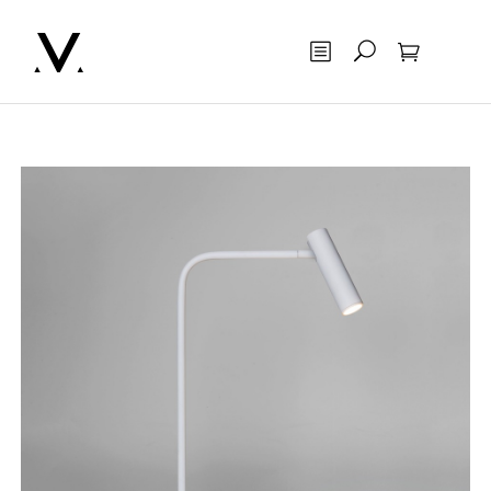
Otsing
Ostukorv