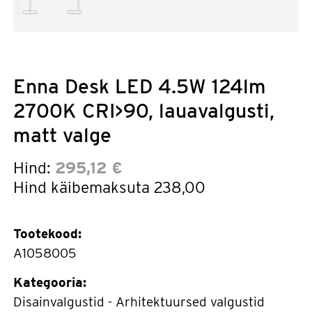
Enna Desk LED 4.5W 124lm
2700K CRI>90, lauavalgusti,
matt valge
Hind:
295,12 €
Hind käibemaksuta
238,00
Tootekood:
A1058005
Kategooria:
Disainvalgustid - Arhitektuursed valgustid