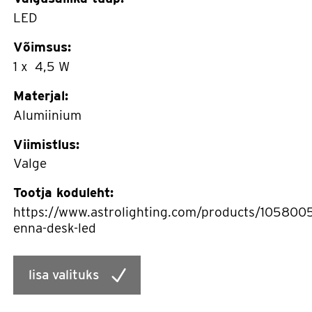
LED
Võimsus:
1 x 4,5 W
Materjal:
Alumiinium
Viimistlus:
Valge
Tootja koduleht:
https://www.astrolighting.com/products/105800
enna-desk-led
lisa valituks