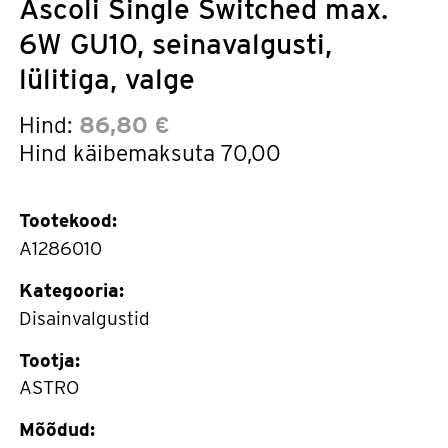
Ascoli Single Switched max.
6W GU10, seinavalgusti,
lülitiga, valge
Hind:
86,80 €
Hind käibemaksuta
70,00
Tootekood:
A1286010
Kategooria:
Disainvalgustid
Tootja:
ASTRO
Mõõdud: