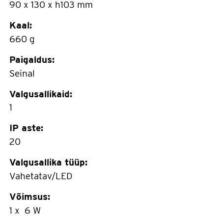
90 x 130 x h103 mm
Kaal:
660 g
Paigaldus:
Seinal
Valgusallikaid:
1
IP aste:
20
Valgusallika tüüp:
Vahetatav/LED
Võimsus:
1 x 6 W