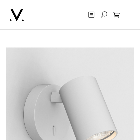
Otsing
Ostukorv