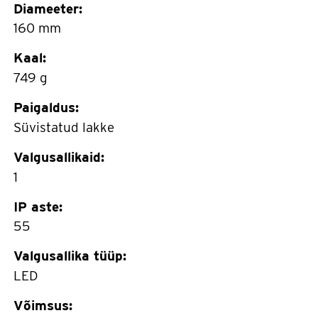
Diameeter:
160 mm
Kaal:
749 g
Paigaldus:
Süvistatud lakke
Valgusallikaid:
1
IP aste:
55
Valgusallika tüüp:
LED
Võimsus: