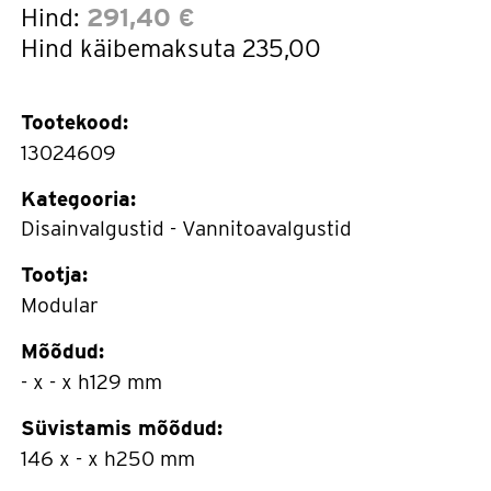
Hind:
291,40 €
Hind käibemaksuta
235,00
Tootekood:
13024609
Kategooria:
Disainvalgustid - Vannitoavalgustid
Tootja:
Modular
Mõõdud:
- x - x h129 mm
Süvistamis mõõdud:
146 x - x h250 mm