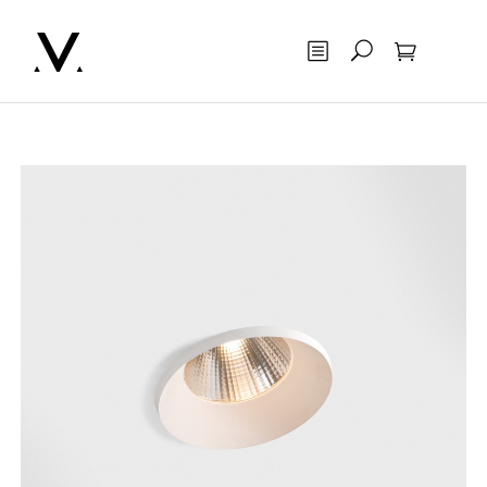
Otsing
Ostukorv