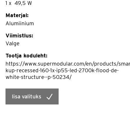
1 x 49,5 W
Materjal:
Alumiinium
Viimistlus:
Valge
Tootja koduleht:
https://www.supermodular.com/en/products/smar
kup-recessed-160-1x-ip55-led-2700k-flood-de-
white-structure--p-50234/
lisa valituks