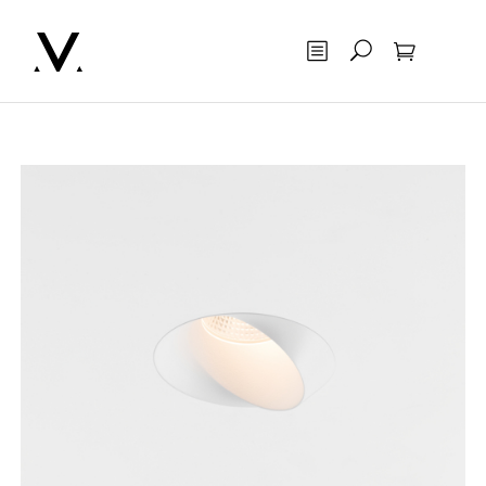
Otsing
Ostukorv