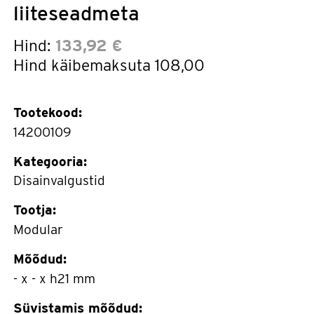
liiteseadmeta
Hind:
133,92 €
Hind käibemaksuta
108,00
Tootekood:
14200109
Kategooria:
Disainvalgustid
Tootja:
Modular
Mõõdud:
- x - x h21 mm
Süvistamis mõõdud: