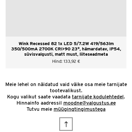
Wink Recessed 82 1x LED 5/7.2W 419/563lm
350/500mA 2700K CRI>90 23°, hämardatav, IP54,
süvisvalgusti, matt must, liiteseadmeta
Hind:
133,92
€
Meie lehel on näidatud vaid väike osa meie tarnijate
tootevalikust.
Kogu valikut saate vaadata
tarnijate kodulehtedel
.
Hinnainfo aadressil
moodne@valgustus.ee
Tutvu meie
müügingtingimustega
Scroll