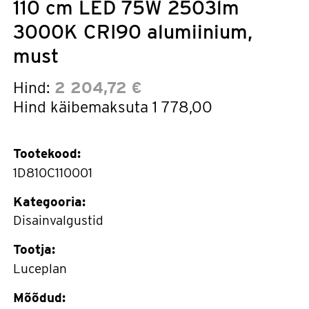
110 cm LED 75W 2503lm
3000K CRI90 alumiinium,
must
Hind:
2 204,72 €
Hind käibemaksuta
1 778,00
Tootekood:
1D810C110001
Kategooria:
Disainvalgustid
Tootja:
Luceplan
Mõõdud: