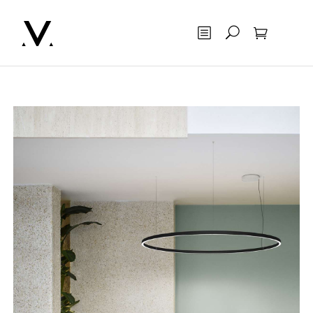
Otsing
Ostukorv