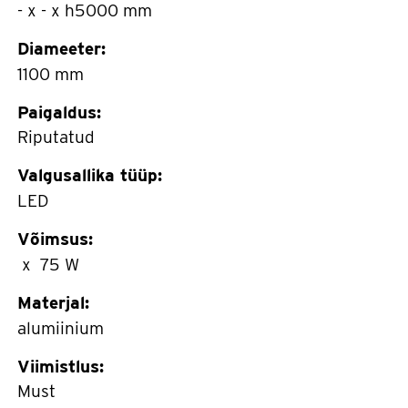
- x - x h5000 mm
Diameeter:
1100 mm
Paigaldus:
Riputatud
Valgusallika tüüp:
LED
Võimsus:
x 75 W
Materjal:
alumiinium
Viimistlus:
Must