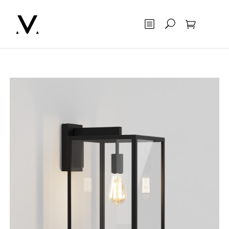
Otsing
Ostukorv