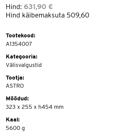
Hind:
631,90 €
Hind käibemaksuta
509,60
Tootekood:
A1354007
Kategooria:
Välisvalgustid
Tootja:
ASTRO
Mõõdud:
323 x 255 x h454 mm
Kaal:
5600 g