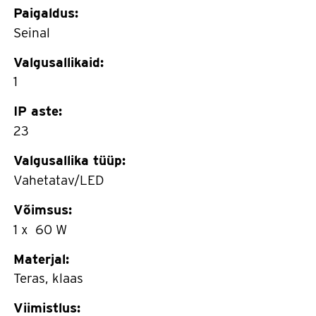
Paigaldus:
Seinal
Valgusallikaid:
1
IP aste:
23
Valgusallika tüüp:
Vahetatav/LED
Võimsus:
1 x 60 W
Materjal:
Teras, klaas
Viimistlus: