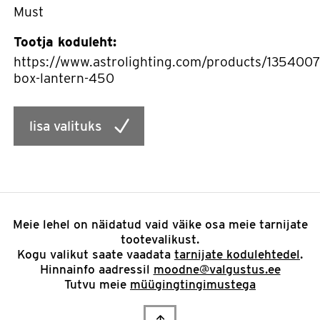
Must
Tootja koduleht:
https://www.astrolighting.com/products/1354007
box-lantern-450
lisa valituks
Meie lehel on näidatud vaid väike osa meie tarnijate
tootevalikust.
Kogu valikut saate vaadata
tarnijate kodulehtedel
.
Hinnainfo aadressil
moodne@valgustus.ee
Tutvu meie
müügingtingimustega