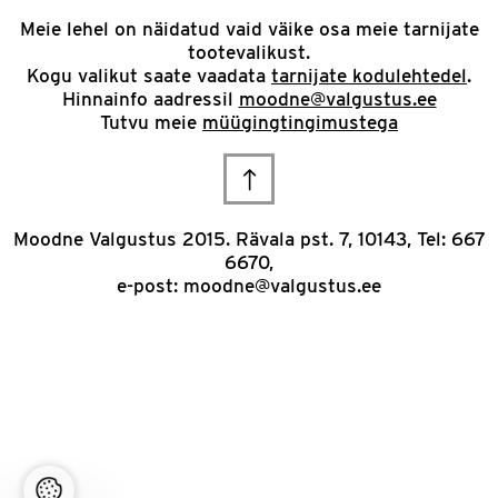
Meie lehel on näidatud vaid väike osa meie tarnijate
tootevalikust.
Kogu valikut saate vaadata
tarnijate kodulehtedel
.
Hinnainfo aadressil
moodne@valgustus.ee
Tutvu meie
müügingtingimustega
Scroll
to
Moodne Valgustus 2015. Rävala pst. 7, 10143, Tel: 667
6670,
top
e-post:
moodne@valgustus.ee