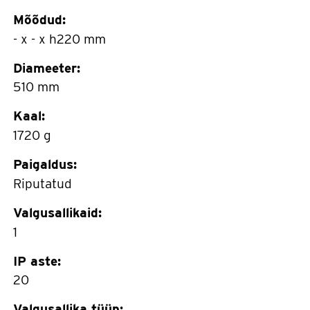
Mõõdud:
- x - x h220 mm
Diameeter:
510 mm
Kaal:
1720 g
Paigaldus:
Riputatud
Valgusallikaid:
1
IP aste:
20
Valgusallika tüüp: