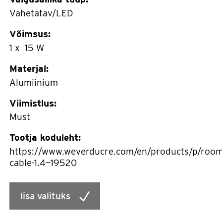
Vahetatav/LED
Võimsus:
1 x 15 W
Materjal:
Alumiinium
Viimistlus:
Must
Tootja koduleht:
https://www.weverducre.com/en/products/p/room
cable-1.4~19520
lisa valituks