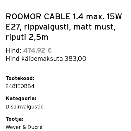
ROOMOR CABLE 1.4 max. 15W
E27, rippvalgusti, matt must,
riputi 2,5m
Hind:
474,92 €
Hind käibemaksuta
383,00
Tootekood:
2481E0BB4
Kategooria:
Disainvalgustid
Tootja:
Wever & Ducré