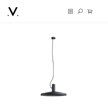
Otsing
Ostukorv