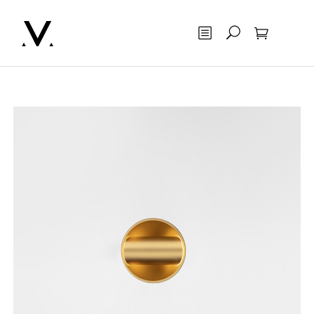
Otsing
Ostukorv