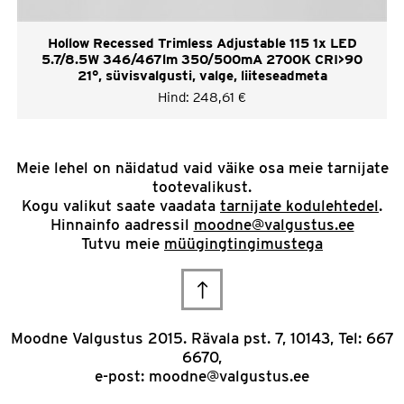
Hollow Recessed Trimless Adjustable 115 1x LED
5.7/8.5W 346/467lm 350/500mA 2700K CRI>90
21°, süvisvalgusti, valge, liiteseadmeta
Hind:
248,61
€
Meie lehel on näidatud vaid väike osa meie tarnijate
tootevalikust.
Kogu valikut saate vaadata
tarnijate kodulehtedel
.
Hinnainfo aadressil
moodne@valgustus.ee
Tutvu meie
müügingtingimustega
Scroll
to
Moodne Valgustus 2015. Rävala pst. 7, 10143, Tel: 667
6670,
top
e-post:
moodne@valgustus.ee