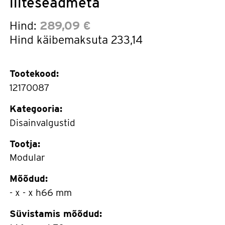
liiteseadmeta
Hind:
289,09 €
Hind käibemaksuta
233,14
Tootekood:
12170087
Kategooria:
Disainvalgustid
Tootja:
Modular
Mõõdud:
- x - x h66 mm
Süvistamis mõõdud: