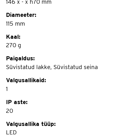
146 x - x h70 mm
Diameeter:
115 mm
Kaal:
270 g
Paigaldus:
Süvistatud lakke, Süvistatud seina
Valgusallikaid:
1
IP aste:
20
Valgusallika tüüp:
LED