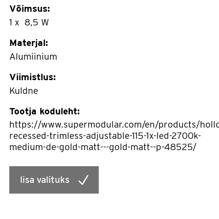
Võimsus:
1 x 8,5 W
Materjal:
Alumiinium
Viimistlus:
Kuldne
Tootja koduleht:
https://www.supermodular.com/en/products/holl
recessed-trimless-adjustable-115-1x-led-2700k-
medium-de-gold-matt---gold-matt--p-48525/
lisa valituks