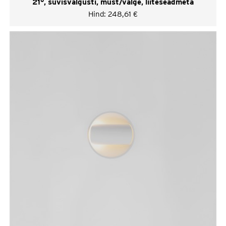
21°, süvisvalgusti, must/valge, liiteseadmeta
Hind:
248,61
€