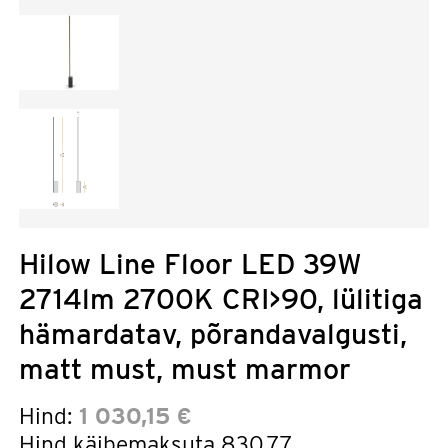
Hilow Line Floor LED 39W
2714lm 2700K CRI>90, lülitiga
hämardatav, põrandavalgusti,
matt must, must marmor
Hind:
1 030,15 €
Hind käibemaksuta
830,77