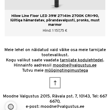
Hilow Line Floor LED 39W 2714lm 2700K CRI>90,
lülitiga hämardatav, põrandavalgusti, pronks, must
marmor
Hind:
1 157,75
€
Meie lehel on näidatud vaid väike osa meie tarnijate
tootevalikust.
Kogu valikut saate vaadata
tarnijate kodulehtedel
.
Hinnainfo aadressil
moodne@valgustus.ee
Tutvu meie
müügingtingimustega
Scroll
to
Moodne Valgustus 2015. Rävala pst. 7, 10143, Tel: 667
6670,
top
e-post:
moodne@valgustus.ee