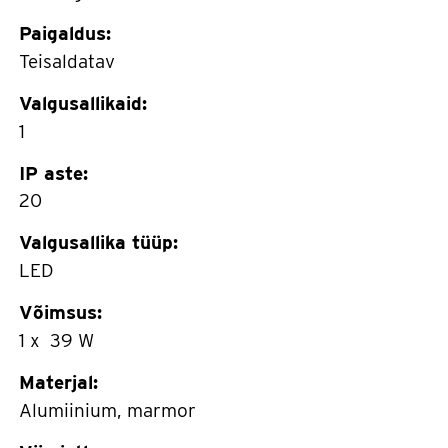
Paigaldus:
Teisaldatav
Valgusallikaid:
1
IP aste:
20
Valgusallika tüüp:
LED
Võimsus:
1 x 39 W
Materjal:
Alumiinium, marmor