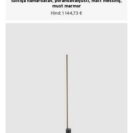
lülitiga hämardatav, põrandavalgusti, matt messing,
must marmor
Hind:
1 144,73
€