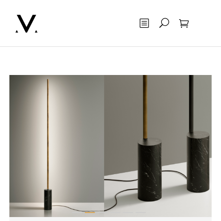
Otsing
Ostukorv