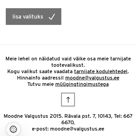
lisa valituks
Meie lehel on näidatud vaid väike osa meie tarnijate
tootevalikust.
Kogu valikut saate vaadata
tarnijate kodulehtedel
.
Hinnainfo aadressil
moodne@valgustus.ee
Tutvu meie
müügingtingimustega
Scroll
to
Moodne Valgustus 2015. Rävala pst. 7, 10143, Tel: 667
6670,
top
e-post:
moodne@valgustus.ee