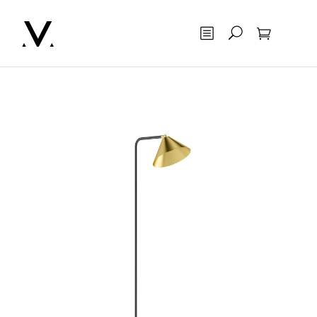
Otsing
Ostukorv