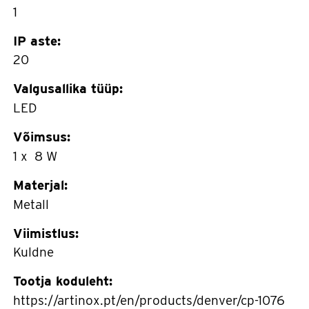
1
IP aste:
20
Valgusallika tüüp:
LED
Võimsus:
1 x 8 W
Materjal:
Metall
Viimistlus:
Kuldne
Tootja koduleht:
https://artinox.pt/en/products/denver/cp-1076