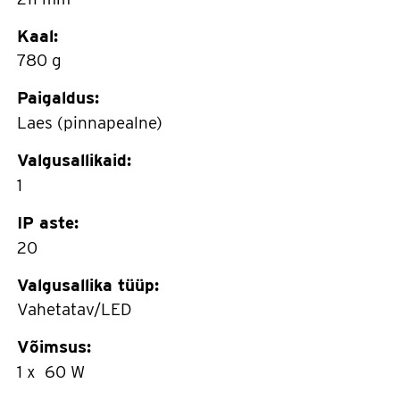
Kaal:
780 g
Paigaldus:
Laes (pinnapealne)
Valgusallikaid:
1
IP aste:
20
Valgusallika tüüp:
Vahetatav/LED
Võimsus:
1 x 60 W