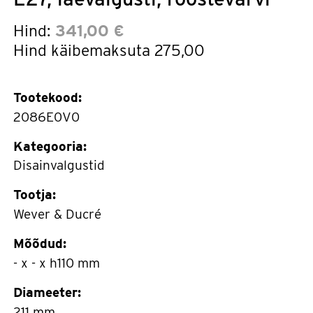
Hind:
341,00 €
Hind käibemaksuta
275,00
Tootekood:
2086E0V0
Kategooria:
Disainvalgustid
Tootja:
Wever & Ducré
Mõõdud:
- x - x h110 mm
Diameeter:
211 mm