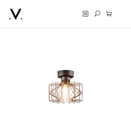
Otsing
Ostukorv