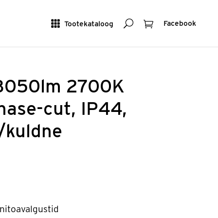
Otsing
Ostukorv
Tootekataloog
Facebook
3050lm 2700K
ase-cut, IP44,
t/kuldne
nitoavalgustid