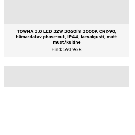
TOWNA 3.0 LED 32W 3060lm 3000K CRI>90,
hämardatav phase-cut, IP44, laevalgusti, matt
must/kuldne
Hind:
593,96
€