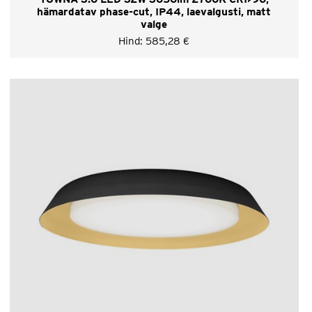
hämardatav phase-cut, IP44, laevalgusti, matt
valge
Hind:
585,28
€