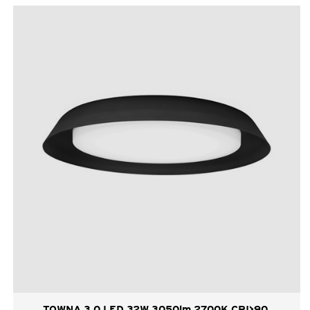
TOWNA 3.0 LED 32W 3050lm 2700K CRI>90,