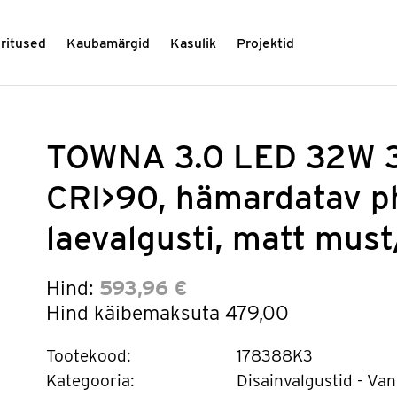
üritused
Kaubamärgid
Kasulik
Projektid
TOWNA 3.0 LED 32W 
CRI>90, hämardatav ph
laevalgusti, matt mus
Hind:
593,96 €
Hind käibemaksuta
479,00
Tootekood:
178388K3
Kategooria:
Disainvalgustid - Van