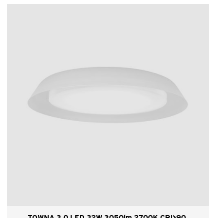
TOWNA 3.0 LED 32W 3050lm 2700K CRI>90,