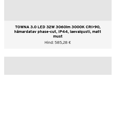
TOWNA 3.0 LED 32W 3060lm 3000K CRI>90,
hämardatav phase-cut, IP44, laevalgusti, matt
must
Hind:
585,28
€