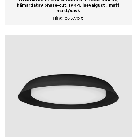
hämardatav phase-cut, IP44, laevalgusti, matt
must/vask
Hind:
593,96
€