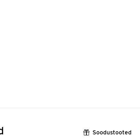
d
Soodustooted