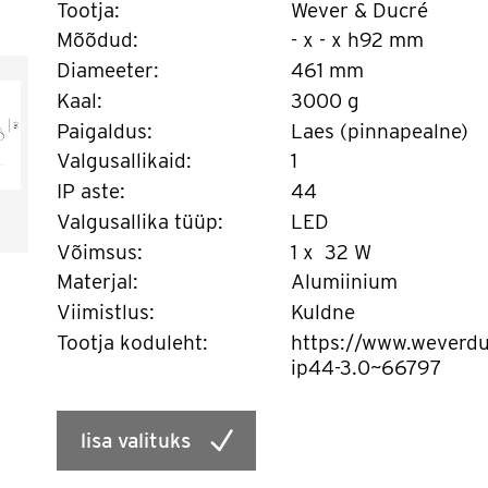
Tootja:
Wever & Ducré
Mõõdud:
- x - x h92 mm
Diameeter:
461 mm
Kaal:
3000 g
Paigaldus:
Laes (pinnapealne)
Valgusallikaid:
1
IP aste:
44
Valgusallika tüüp:
LED
Võimsus:
1 x 32 W
Materjal:
Alumiinium
Viimistlus:
Kuldne
Tootja koduleht:
https://www.weverdu
ip44-3.0~66797
lisa valituks