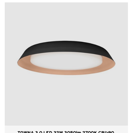
TOWNA 3.0 LED 32W 3050lm 2700K CRI>90,