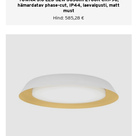
hämardatav phase-cut, IP44, laevalgusti, matt
must
Hind:
585,28
€