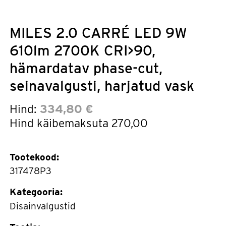
MILES 2.0 CARRÉ LED 9W
610lm 2700K CRI>90,
hämardatav phase-cut,
seinavalgusti, harjatud vask
Hind:
334,80 €
Hind käibemaksuta
270,00
Tootekood:
317478P3
Kategooria:
Disainvalgustid