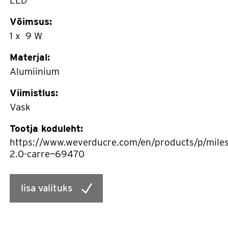
LED
Võimsus:
1 x 9 W
Materjal:
Alumiinium
Viimistlus:
Vask
Tootja koduleht:
https://www.weverducre.com/en/products/p/miles
2.0-carre~69470
lisa valituks