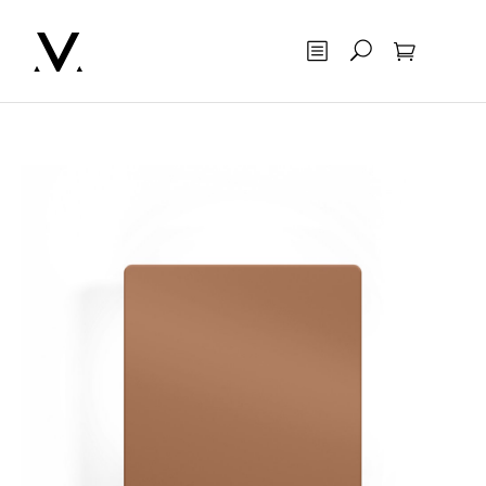
Otsing
Ostukorv