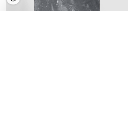
MILES 2.0 CARRÉ LED 9W 610lm 2700K CRI>90,
hämardatav phase-cut, seinavalgusti, must marmor
Hind:
414,16
€