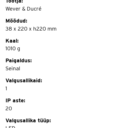
Tootja:
Wever & Ducré
Mõõdud:
38 x 220 x h220 mm
Kaal:
1010 g
Paigaldus:
Seinal
Valgusallikaid:
1
IP aste:
20
Valgusallika tüüp: