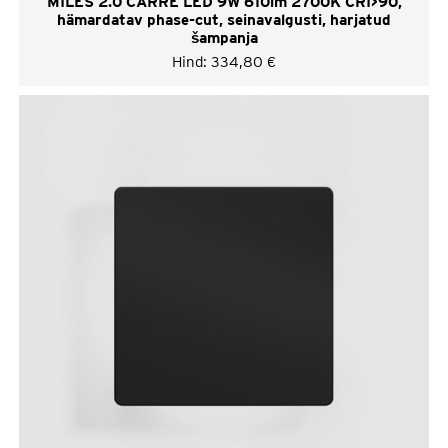
MILES 2.0 CARRÉ LED 9W 610lm 2700K CRI>90,
hämardatav phase-cut, seinavalgusti, harjatud
šampanja
Hind:
334,80
€