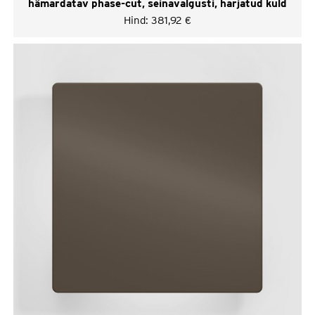
hämardatav phase-cut, seinavalgusti, harjatud kuld
Hind:
381,92
€