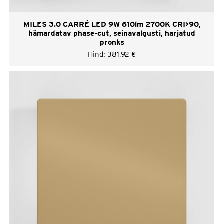
MILES 3.0 CARRÉ LED 9W 610lm 2700K CRI>90,
hämardatav phase-cut, seinavalgusti, harjatud
pronks
Hind:
381,92
€