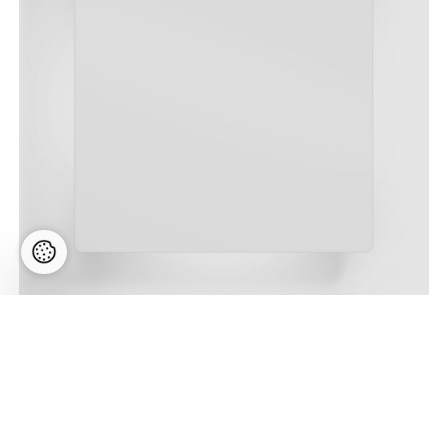
MILES 3.0 CARRÉ LED 9W 610lm 2700K CRI>90,
hämardatav phase-cut, seinavalgusti, matt valge
Hind:
376,96
€