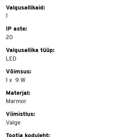
Valgusallikaid:
1
IP aste:
20
Valgusallika tüüp:
LED
Võimsus:
1 x 9 W
Materjal:
Marmor
Viimistlus:
Valge
Tootja koduleht: