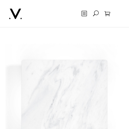
Otsing
Ostukorv