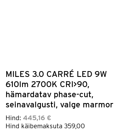
MILES 3.0 CARRÉ LED 9W
610lm 2700K CRI>90,
hämardatav phase-cut,
seinavalgusti, valge marmor
Hind:
445,16 €
Hind käibemaksuta
359,00