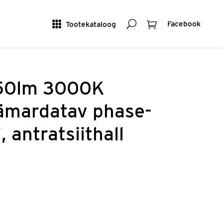
Otsing
Ostukorv
Tootekataloog
Facebook
450lm 3000K
ämardatav phase-
, antratsiithall