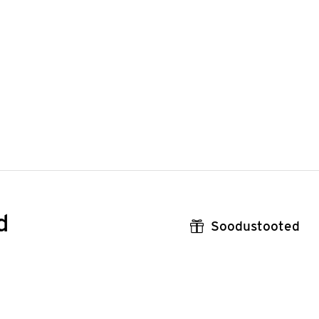
d
Soodustooted