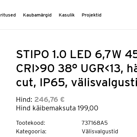
üritused
Kaubamärgid
Kasulik
Projektid
STIPO 1.0 LED 6,7W 
CRI>90 38° UGR<13, h
cut, IP65, välisvalgusti
Hind:
246,76 €
Hind käibemaksuta
199,00
Tootekood:
737168A5
Kategooria:
Välisvalgustid