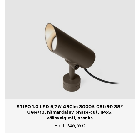
STIPO 1.0 LED 6,7W 450lm 3000K CRI>90 38°
UGR<13, hämardatav phase-cut, IP65,
välisvalgusti, pronks
Hind:
246,76
€