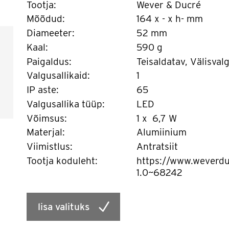
Tootja:
Wever & Ducré
Mõõdud:
164 x - x h- mm
Diameeter:
52 mm
Kaal:
590 g
Paigaldus:
Teisaldatav, Välisvalg
Valgusallikaid:
1
IP aste:
65
Valgusallika tüüp:
LED
Võimsus:
1 x 6,7 W
Materjal:
Alumiinium
Viimistlus:
Antratsiit
Tootja koduleht:
https://www.weverdu
1.0~68242
lisa valituks