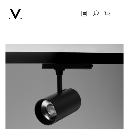
Otsing
Ostukorv