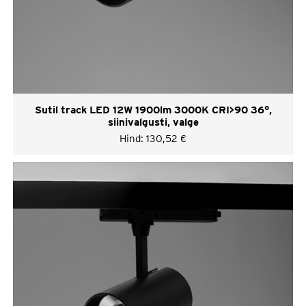
Sutil track LED 12W 1900lm 3000K CRI>90 36°,
siinivalgusti, valge
Hind:
130,52
€