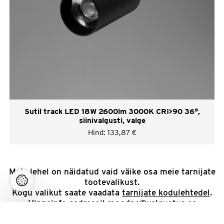
Sutil track LED 18W 2600lm 3000K CRI>90 36°,
siinivalgusti, valge
Hind:
133,87
€
Meie lehel on näidatud vaid väike osa meie tarnijate
tootevalikust.
Kogu valikut saate vaadata
tarnijate kodulehtedel
.
Hinnainfo aadressil
moodne@valgustus.ee
Tutvu meie
müügingtingimustega