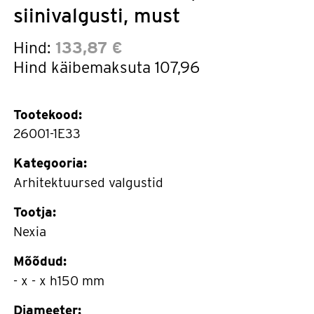
siinivalgusti, must
Hind:
133,87 €
Hind käibemaksuta
107,96
Tootekood:
26001-1E33
Kategooria:
Arhitektuursed valgustid
Tootja:
Nexia
Mõõdud:
- x - x h150 mm
Diameeter: