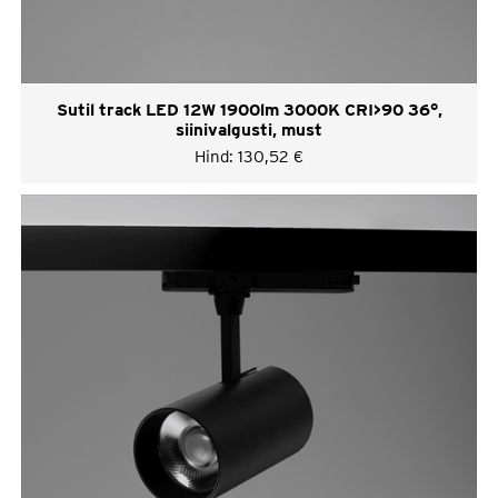
Sutil track LED 12W 1900lm 3000K CRI>90 36°,
siinivalgusti, must
Hind:
130,52
€