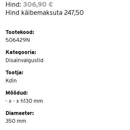
Hind:
306,90 €
Hind käibemaksuta
247,50
Tootekood:
506429N
Kategooria:
Disainvalgustid
Tootja:
Kdln
Mõõdud:
- x - x h130 mm
Diameeter:
350 mm