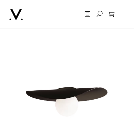
Otsing
Ostukorv