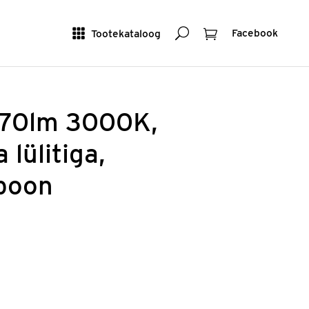
Otsing
Ostukorv
Tootekataloog
Facebook
70lm 3000K,
 lülitiga,
spoon