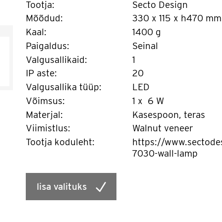
Tootja:
Secto Design
Mõõdud:
330 x 115 x h470 mm
Kaal:
1400 g
Paigaldus:
Seinal
Valgusallikaid:
1
IP aste:
20
Valgusallika tüüp:
LED
Võimsus:
1 x 6 W
Materjal:
Kasespoon, teras
Viimistlus:
Walnut veneer
Tootja koduleht:
https://www.sectodes
7030-wall-lamp
lisa valituks