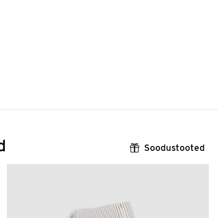
d
Soodustooted