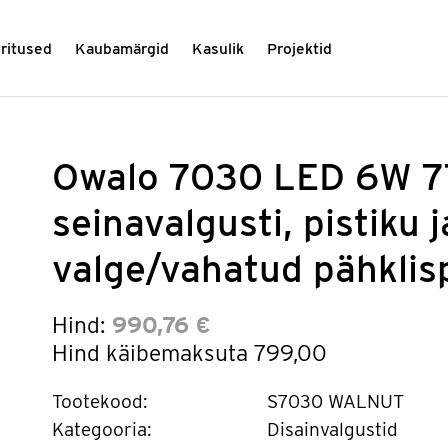
üritused
Kaubamärgid
Kasulik
Projektid
Owalo 7030 LED 6W 7
seinavalgusti, pistiku ja
valge/vahatud pähkli
Hind:
990,76 €
Hind käibemaksuta
799,00
Tootekood:
S7030 WALNUT
Kategooria:
Disainvalgustid