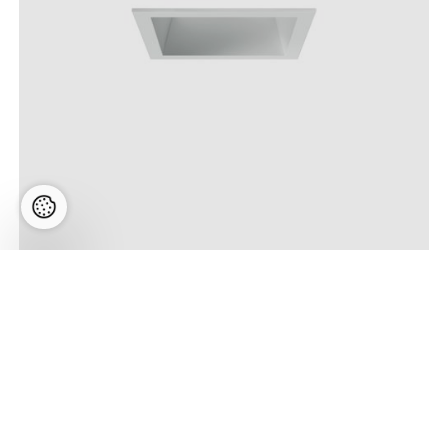
Indice quadro GU10, süvisvalgusti, valge
Hind:
52,08
€