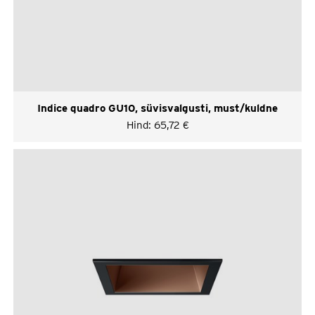
Indice quadro GU10, süvisvalgusti, must/kuldne
Hind:
65,72
€