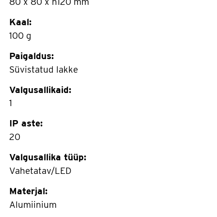
80 x 80 x h120 mm
Kaal:
100 g
Paigaldus:
Süvistatud lakke
Valgusallikaid:
1
IP aste:
20
Valgusallika tüüp:
Vahetatav/LED
Materjal:
Alumiinium