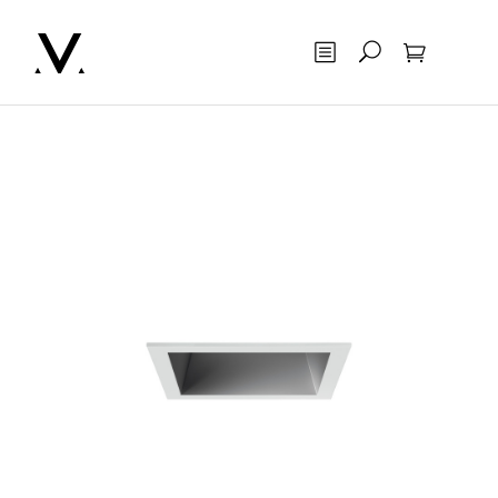
Otsing
Ostukorv