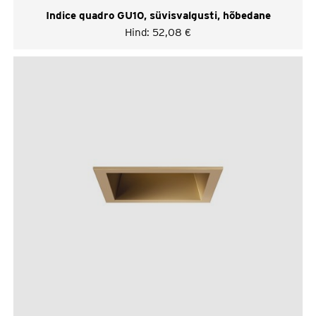
Indice quadro GU10, süvisvalgusti, hõbedane
Hind:
52,08
€