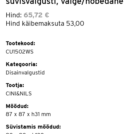
süvisvalgusti, valge/hõbedane
Hind:
65,72 €
Hind käibemaksuta
53,00
Tootekood:
CU1502WS
Kategooria:
Disainvalgustid
Tootja:
CINI&NILS
Mõõdud:
87 x 87 x h31 mm
Süvistamis mõõdud: