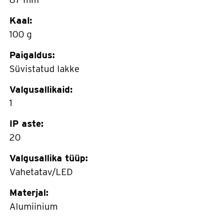
Kaal:
100 g
Paigaldus:
Süvistatud lakke
Valgusallikaid:
1
IP aste:
20
Valgusallika tüüp:
Vahetatav/LED
Materjal:
Alumiinium