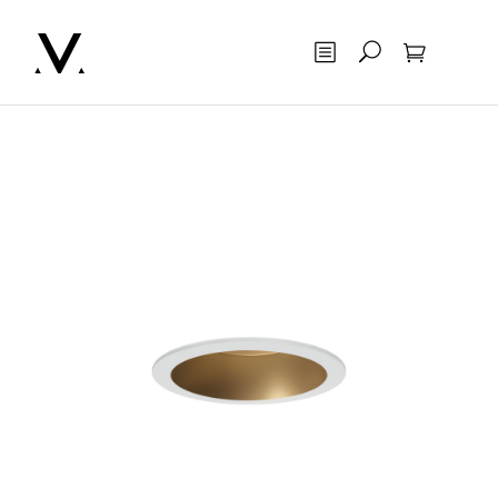
Otsing
Ostukorv