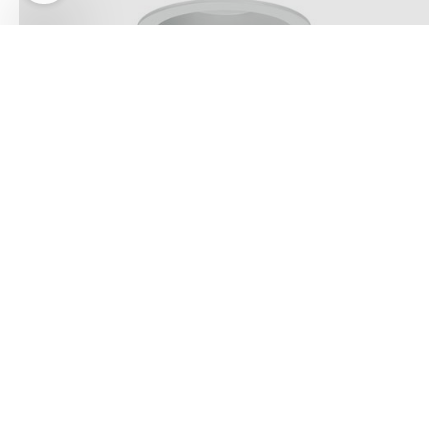
Indice tondo REG GU10, süvisvalgusti, valge,
suunatav 20°
Hind:
71,92
€