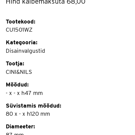
Hind käibemaksuta
68,00
Tootekood:
CU1501WZ
Kategooria:
Disainvalgustid
Tootja:
CINI&NILS
Mõõdud:
- x - x h47 mm
Süvistamis mõõdud:
80 x - x h120 mm
Diameeter:
87 mm