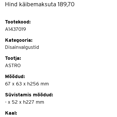
Hind käibemaksuta
189,70
Tootekood:
A1437019
Kategooria:
Disainvalgustid
Tootja:
ASTRO
Mõõdud:
67 x 63 x h256 mm
Süvistamis mõõdud:
- x 52 x h227 mm
Kaal: