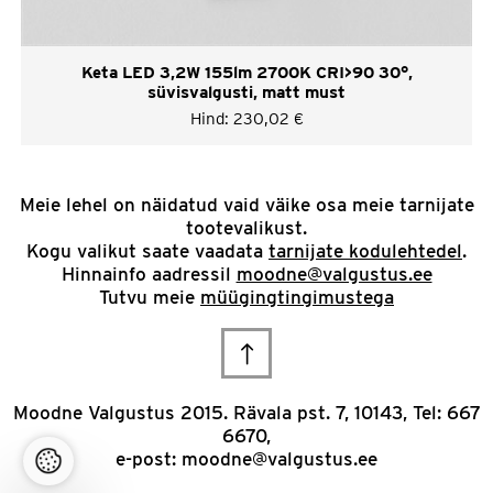
Keta LED 3,2W 155lm 2700K CRI>90 30°,
süvisvalgusti, matt must
Hind:
230,02
€
Meie lehel on näidatud vaid väike osa meie tarnijate
tootevalikust.
Kogu valikut saate vaadata
tarnijate kodulehtedel
.
Hinnainfo aadressil
moodne@valgustus.ee
Tutvu meie
müügingtingimustega
Scroll
to
Moodne Valgustus 2015. Rävala pst. 7, 10143, Tel: 667
6670,
top
e-post:
moodne@valgustus.ee