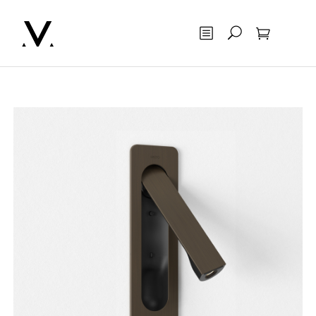
Otsing
Ostukorv