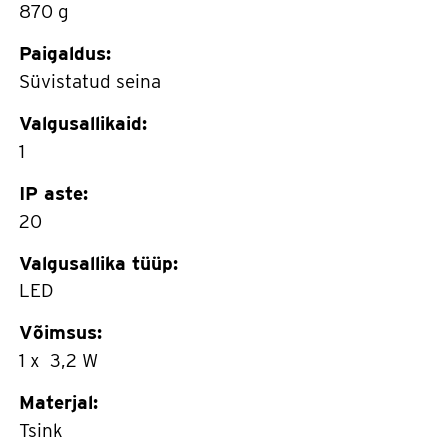
870 g
Paigaldus:
Süvistatud seina
Valgusallikaid:
1
IP aste:
20
Valgusallika tüüp:
LED
Võimsus:
1 x 3,2 W
Materjal:
Tsink