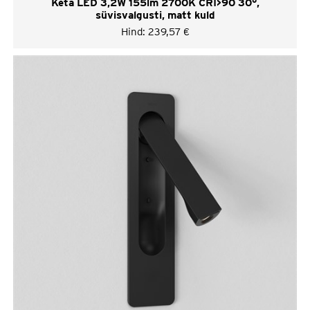
Keta LED 3,2W 155lm 2700K CRI>90 30°,
süvisvalgusti, matt kuld
Hind:
239,57
€