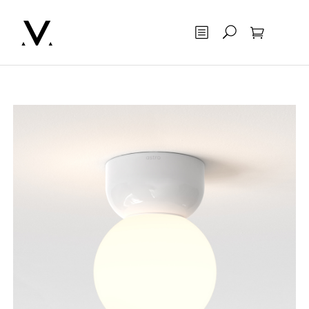
Otsing
Ostukorv