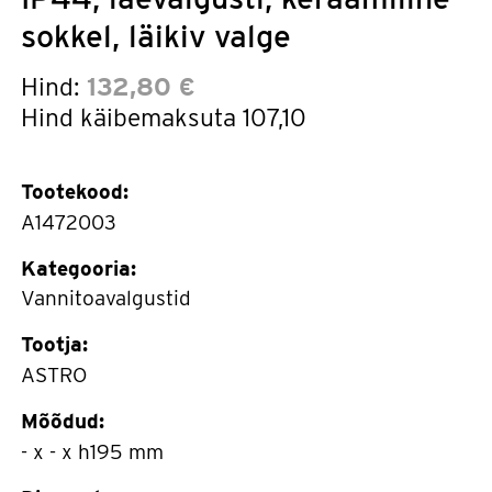
sokkel, läikiv valge
Hind:
132,80 €
Hind käibemaksuta
107,10
Tootekood:
A1472003
Kategooria:
Vannitoavalgustid
Tootja:
ASTRO
Mõõdud:
- x - x h195 mm