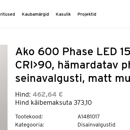
üritused
Kaubamärgid
Kasulik
Projektid
Ako 600 Phase LED 1
CRI>90, hämardatav p
seinavalgusti, matt m
Hind:
462,64 €
Hind käibemaksuta
373,10
Tootekood:
A1481017
Kategooria:
Disainvalgustid