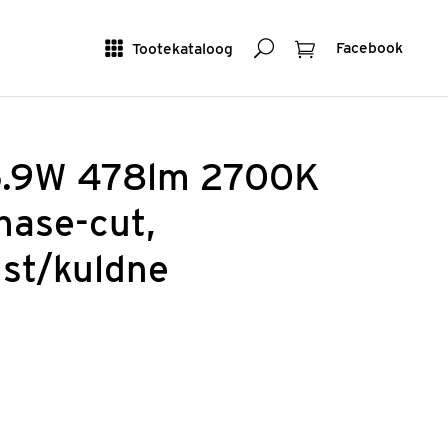
Otsing
Ostukorv
Tootekataloog
Facebook
5.9W 478lm 2700K
hase-cut,
ust/kuldne