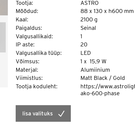
Tootja:
ASTRO
Mõõdud:
88 x 130 x h600 mm
Kaal:
2100 g
Paigaldus:
Seinal
Valgusallikaid:
1
IP aste:
20
Valgusallika tüüp:
LED
Võimsus:
1 x 15,9 W
Materjal:
Alumiinium
Viimistlus:
Matt Black / Gold
Tootja koduleht:
https://www.astrolig
ako-600-phase
lisa valituks