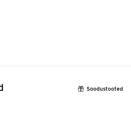
d
Soodustooted