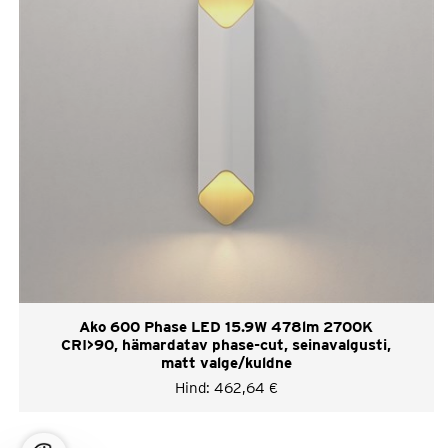
Ako 600 Phase LED 15.9W 478lm 2700K
CRI>90, hämardatav phase-cut, seinavalgusti,
matt valge/kuldne
Hind:
462,64
€