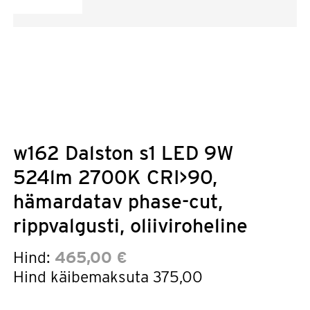
w162 Dalston s1 LED 9W
524lm 2700K CRI>90,
hämardatav phase-cut,
rippvalgusti, oliiviroheline
Hind:
465,00 €
Hind käibemaksuta
375,00