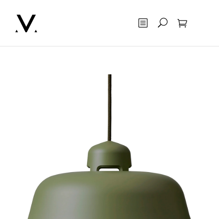
Otsing
Ostukorv