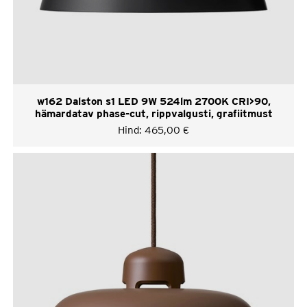
w162 Dalston s1 LED 9W 524lm 2700K CRI>90,
hämardatav phase-cut, rippvalgusti, grafiitmust
Hind:
465,00
€