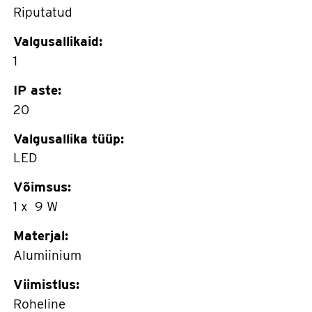
Riputatud
Valgusallikaid:
1
IP aste:
20
Valgusallika tüüp:
LED
Võimsus:
1 x 9 W
Materjal:
Alumiinium
Viimistlus:
Roheline