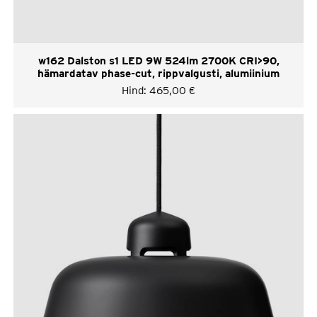
w162 Dalston s1 LED 9W 524lm 2700K CRI>90,
hämardatav phase-cut, rippvalgusti, alumiinium
Hind:
465,00
€