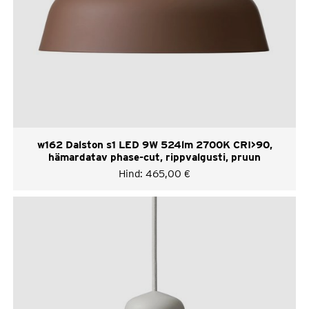
w162 Dalston s1 LED 9W 524lm 2700K CRI>90,
hämardatav phase-cut, rippvalgusti, pruun
Hind:
465,00
€