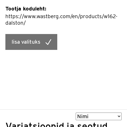
Tootja koduleht:
https://www.wastberg.com/en/products/w162-
dalston/
lisa valituks
Sorteeri
Variatsioonid ja seotud