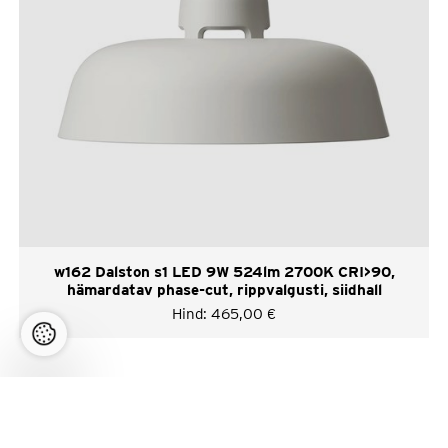
w162 Dalston s1 LED 9W 524lm 2700K CRI>90,
hämardatav phase-cut, rippvalgusti, siidhall
Hind:
465,00
€
Meie lehel on näidatud vaid väike osa meie tarnijate
tootevalikust.
Kogu valikut saate vaadata
tarnijate kodulehtedel
.