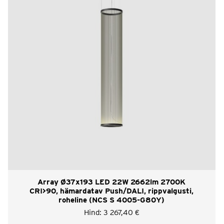
Array Ø37x193 LED 22W 2662lm 2700K
CRI>90, hämardatav Push/DALI, rippvalgusti,
roheline (NCS S 4005-G80Y)
Hind:
3 267,40
€