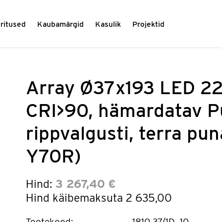
üritused
Kaubamärgid
Kasulik
Projektid
Array Ø37x193 LED 2
CRI>90, hämardatav P
rippvalgusti, terra p
Y70R)
Hind:
3 267,40 €
Hind käibemaksuta
2 635,00
Tootekood:
1810.37/1D_10