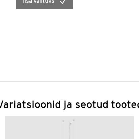
lisa valituks
Variatsioonid ja seotud toote