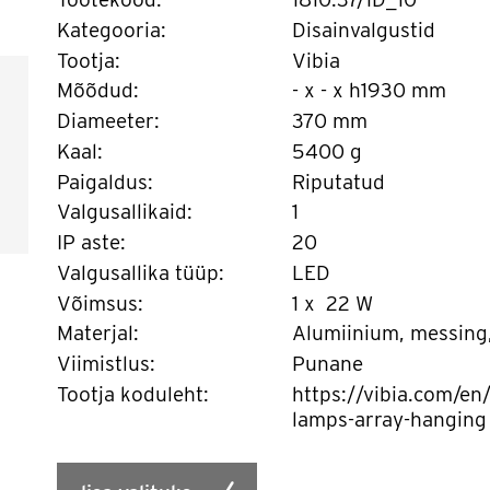
Kategooria:
Disainvalgustid
Tootja:
Vibia
Mõõdud:
- x - x h1930 mm
Diameeter:
370 mm
Kaal:
5400 g
Paigaldus:
Riputatud
Valgusallikaid:
1
IP aste:
20
Valgusallika tüüp:
LED
Võimsus:
1 x 22 W
Materjal:
Alumiinium, messing
Viimistlus:
Punane
Tootja koduleht:
https://vibia.com/en/
lamps-array-hanging