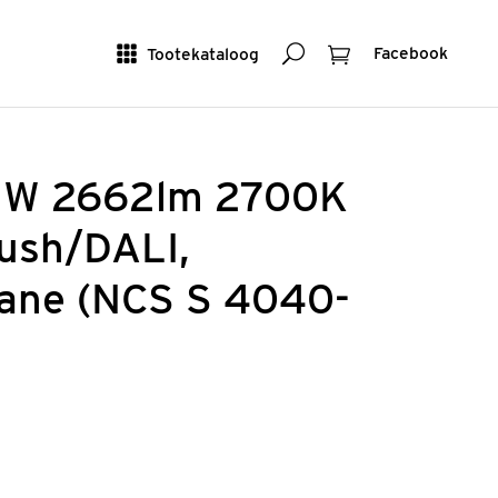
Otsing
Ostukorv
Tootekataloog
Facebook
2W 2662lm 2700K
ush/DALI,
unane (NCS S 4040-