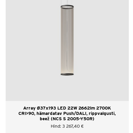
Array Ø37x193 LED 22W 2662lm 2700K
CRI>90, hämardatav Push/DALI, rippvalgusti,
beež (NCS S 2005-Y50R)
Hind:
3 267,40
€