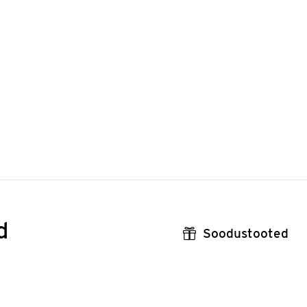
d
Soodustooted