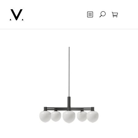
Otsing
Ostukorv