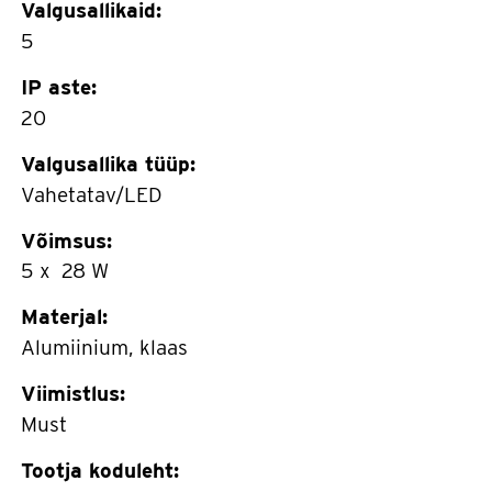
Valgusallikaid:
5
IP aste:
20
Valgusallika tüüp:
Vahetatav/LED
Võimsus:
5 x 28 W
Materjal:
Alumiinium, klaas
Viimistlus:
Must
Tootja koduleht: