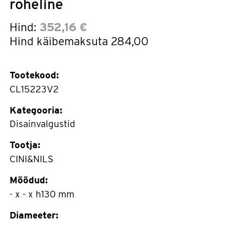
roheline
Hind:
352,16 €
Hind käibemaksuta
284,00
Tootekood:
CL15223V2
Kategooria:
Disainvalgustid
Tootja:
CINI&NILS
Mõõdud:
- x - x h130 mm
Diameeter: