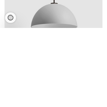
Flip 250 sospeso LED 10W 1200lm 2700K,
hämardatav phase-cut, rippvalgusti, valge
Hind:
352,16
€