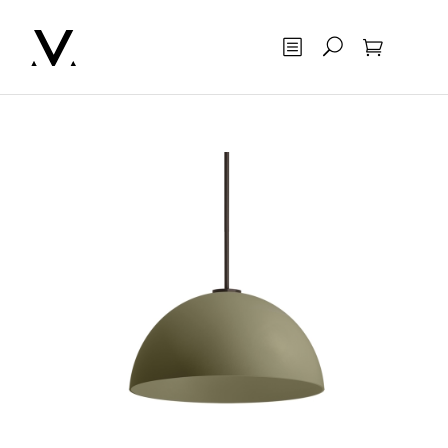
Otsing
Ostukorv