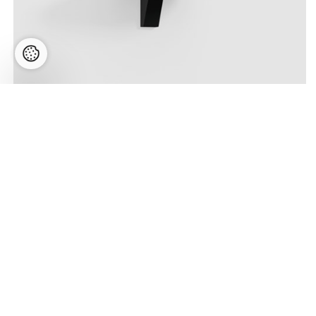
SCAVA 1.0 LED 24.5W 1910lm 3000K CRI>90,
hämardatav phase-cut, seinavalgusti, matt must
Hind:
280,24
€
Meie 