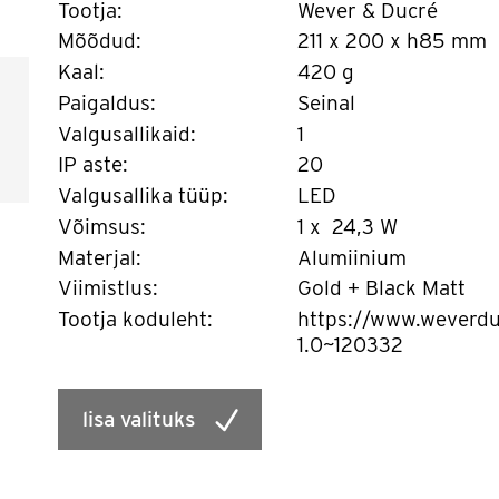
Tootja:
Wever & Ducré
Mõõdud:
211 x 200 x h85 mm
Kaal:
420 g
Paigaldus:
Seinal
Valgusallikaid:
1
IP aste:
20
Valgusallika tüüp:
LED
Võimsus:
1 x 24,3 W
Materjal:
Alumiinium
Viimistlus:
Gold + Black Matt
Tootja koduleht:
https://www.weverdu
1.0~120332
lisa valituks