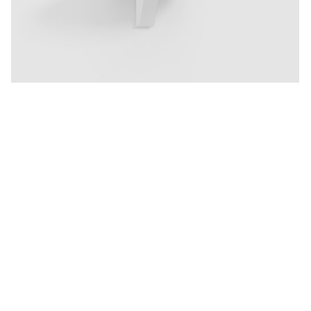
SCAVA 1.0 LED 24.5W 1910lm 3000K CRI>90,
hämardatav phase-cut, seinavalgusti, matt valge
Hind:
280,24
€
lehel on näidatud vaid väike osa meie tarnijate tooteval
Kogu valikut saate vaadata
tarnijate kodulehtedel
.
Hinnainfo aadressil
moodne@valgustus.ee
Tutvu meie
müügingtingimustega