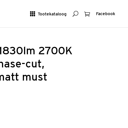
Otsing
Ostukorv
Tootekataloog
Facebook
 1830lm 2700K
hase-cut,
/matt must