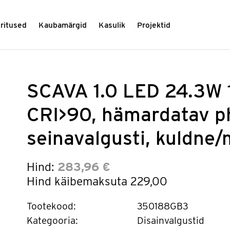
üritused
Kaubamärgid
Kasulik
Projektid
SCAVA 1.0 LED 24.3W
CRI>90, hämardatav p
seinavalgusti, kuldne
Hind:
283,96 €
Hind käibemaksuta
229,00
Tootekood:
350188GB3
Kategooria:
Disainvalgustid