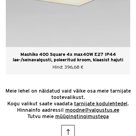
Mashiko 400 Square 4x max40W E27 IP44
lae-/seinavalgusti, poleeritud kroom, klaasist hajuti
Hind:
396,68
€
Meie lehel on näidatud vaid väike osa meie tarnijate
tootevalikust.
Kogu valikut saate vaadata
tarnijate kodulehtedel
.
Hinnainfo aadressil
moodne@valgustus.ee
Tutvu meie
müügingtingimustega
Scroll