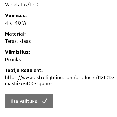
Vahetatav/LED
Võimsus:
4 x 40 W
Materjal:
Teras, klaas
Viimistlus:
Pronks
Tootja koduleht:
https://www.astrolighting.com/products/1121013-
mashiko-400-square
lisa valituks