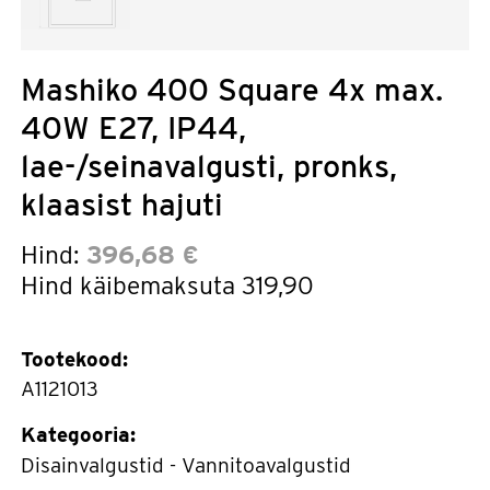
Mashiko 400 Square 4x max.
40W E27, IP44,
lae-/seinavalgusti, pronks,
klaasist hajuti
Hind:
396,68 €
Hind käibemaksuta
319,90
Tootekood:
A1121013
Kategooria:
Disainvalgustid - Vannitoavalgustid