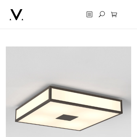
Otsing
Ostukorv