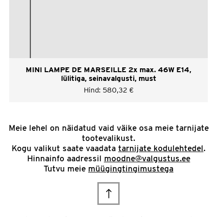
MINI LAMPE DE MARSEILLE 2x max. 46W E14,
lülitiga, seinavalgusti, must
Hind:
580,32
€
Meie lehel on näidatud vaid väike osa meie tarnijate
tootevalikust.
Kogu valikut saate vaadata
tarnijate kodulehtedel
.
Hinnainfo aadressil
moodne@valgustus.ee
Tutvu meie
müügingtingimustega
Scroll
to