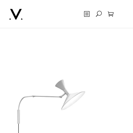
Otsing
Ostukorv